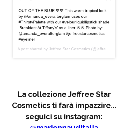
OUT OF THE BLUE 💙💙 This warm tropical look
by @amanda_everafterglam uses our
#ThirstyPalette with our #velourliquidlipstick shade
‘Breakfast At Tiffany’s’ as a liner 💠💠 Photo by:
@amanda_everafterglam #jeffreestarcosmetics
#eyeliner
A post shared by
Jeffree Star Cosmetics
(@jeffreestarcosmetics) on
La collezione Jeffree Star
Cosmetics ti farà impazzire...
seguici su instagram:
@marionnauditalia