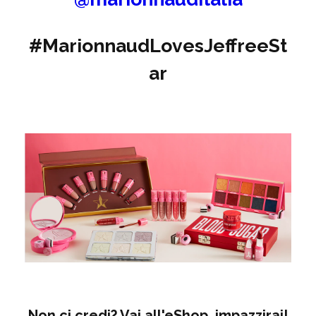
#MarionnaudLovesJeffreeSt
ar
Non ci credi? Vai all'eShop, impazzirai!