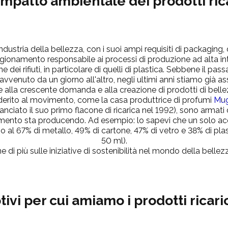
'impatto ambientale dei prodotti rica
dustria della bellezza, con i suoi ampi requisiti di packaging,
vigionamento responsabile ai processi di produzione ad alta in
e dei rifiuti, in particolare di quelli di plastica. Sebbene il 
 avvenuto da un giorno all'altro, negli ultimi anni stiamo già
e alla crescente domanda e alla creazione di prodotti di bellezz
derito al movimento, come la casa produttrice di profumi
Mug
lanciato il suo primo flacone di ricarica nel 1992), sono armati d
ento sta producendo. Ad esempio: lo sapevi che un solo ac
o al 67% di metallo, 49% di cartone, 47% di vetro e 38% di plast
50 ml).
e di più sulle iniziative di sostenibilità nel mondo della belle
ivi per cui amiamo i prodotti ricari