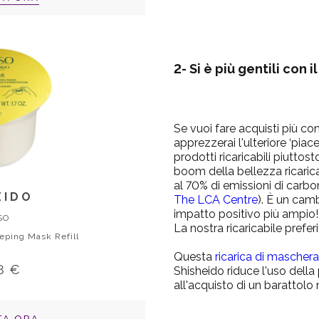
2-
Si è più gentili con i
Se vuoi fare acquisti più con
apprezzerai l'ulteriore ‘piac
prodotti ricaricabili piuttos
boom della bellezza ricarica
al 70% di emissioni di carb
EIDO
The LCA Centre
)
. È un cam
impatto positivo più ampio!
SO
La nostra ricaricabile prefer
eping Mask Refill
Questa
ricarica di maschera
8 €
Shisheido riduce l'uso della 
all'acquisto di un barattolo
TA ORA