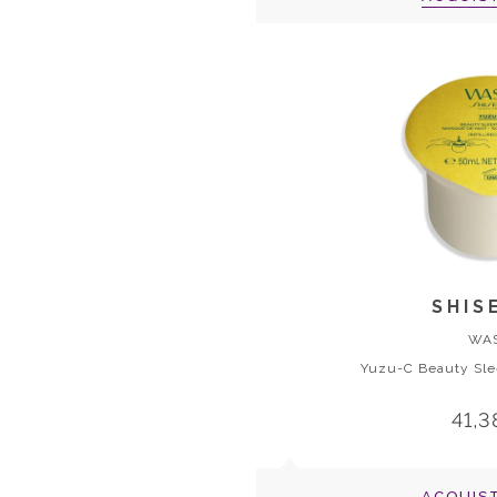
SHIS
WA
Yuzu-C Beauty Sle
41,3
ACQUIS