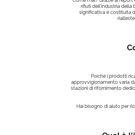
Come mai?
Grazie ai report 
rifiuti dell'industria dell
significativa è costituita 
riallest
Co
Poiché i prodotti ric
approvvigionamento varia da 
stazioni di rifornimento dedica
Hai bisogno di aiuto per ric