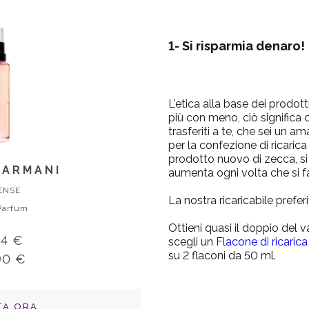
1- Si risparmia denaro!
L'etica alla base dei prodotti 
più con meno, ciò significa
trasferiti a te, che sei un 
per la confezione di ricaric
prodotto nuovo di zecca, si
 ARMANI
aumenta ogni volta che si fa
TENSE
La nostra ricaricabile prefer
Parfum
Ottieni quasi il doppio del v
34 €
scegli un
Flacone di ricarica
su 2 flaconi da 50 ml.
90 €
TA ORA