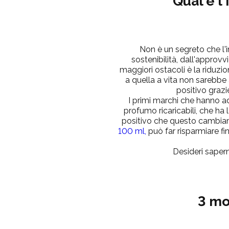
Qual è l
Non è un segreto che l'in
sostenibilità, dall'approv
maggiori ostacoli è la riduzion
a quella a vita non sarebbe
positivo grazi
I primi marchi che hanno a
profumo ricaricabili, che ha 
positivo che questo cambiam
100 ml
,
può far risparmiare fin
Desideri sapern
3 mot