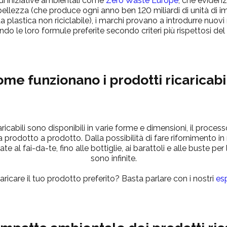
di iniziative ambientali come
Zero Waste Europe
, che evidenz
a bellezza
(che produce ogni anno ben 120 miliardi di unità di im
da plastica non riciclabile)
, i marchi provano a introdurre nuovi 
endo le loro formule preferite secondo criteri più rispettosi del
me funzionano i prodotti ricaricabi
aricabili sono disponibili in varie forme e dimensioni, il process
prodotto a prodotto. Dalla possibilità di fare rifornimento in
te al fai-da-te, fino alle bottiglie, ai barattoli e alle buste per 
sono infinite.
aricare il tuo prodotto preferito?
Basta parlare con i nostri
esp