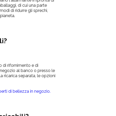
iano l'allarmante impronta di
ballaggi, di cui una parte
modi di ridurre gli sprechi,
 pianeta.
li?
o di rifornimento e di
 negozio al banco o presso le
la ricarica separata, le opzioni
erti di bellezza in negozio.