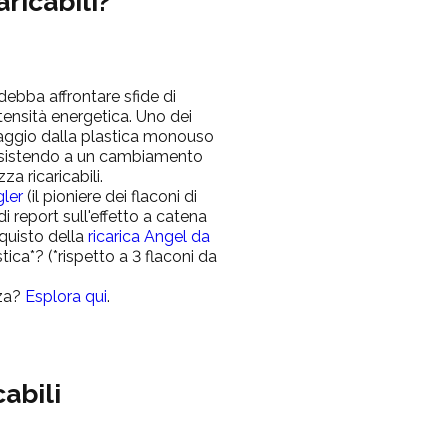
ricabili?
 debba affrontare sfide di
tensità energetica. Uno dei
passaggio dalla plastica monouso
 assistendo a un cambiamento
a ricaricabili.
ler
(il
pioniere dei flaconi di
i report sull'effetto a catena
quisto della
ricarica Angel da
ica*? (*rispetto a 3 flaconi da
zza?
Esplora qui
.
cabili