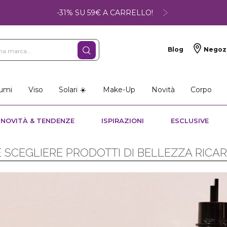
-31% SU 59€ A CARRELLO!
Blog
Negoz
umi
Viso
Solari ☀️
Make-Up
Novità
Corpo
NOVITÀ & TENDENZE
ISPIRAZIONI
ESCLUSIVE
 SCEGLIERE PRODOTTI DI BELLEZZA RICARI