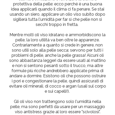
protettiva della pelle: ecco perché è una buona
idea applicarli quando il clima ci fa penare. Se stai
usando un siero, applicare un olio viso subito dopo
sigillerà tutta l'umidità per far sì che pelle non si
secchi troppo in fretta.
Mentre molti oli viso idratano e ammorbidiscono la
pelle, la loro utilità va ben oltre le apparenze.
Contrariamente a quanto si crede in genere, non
sono utili solo alla pelle secca: servono per tutti i
problemi di pelle, anche la pelle grassa! Alcuni oli
sono abbastanza leggeri da essere usati al mattino
e non si sentono pesanti sotto il trucco, ma altre
formule più ricche andrebbero applicate prima di
andare a dormire. Esistono oli che possono ostruire
i pori e congestionare la pelle, quindi assicurati di
evitare oli minerali, di cocco e argan (usali sul corpo
e sui capelli!).
Gli oli viso non trattengono solo l'umidità nella
pelle, ma sono perfetti da usare per un massaggio
viso antistress grazie al loro essere "scivolosi".