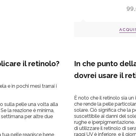
99
ACQUI
icare il retinolo?
In che punto dell
dovrei usare il re
la e in pochi mesi trarrai i
È noto che il retinolo sia un 
che rende la pelle particola
o sulla pelle una volta alla
solare. Ciò significa che la 
Se la reazione è minima,
suscettibile ai danni del sol
 settimana per altre due
rughe e iperpigmentazione. 
di utilizzare il retinolo di s
raggi UV è inferiore, e il g
 tua pelle reagisce bene,