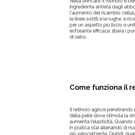
Nella skincare, il retinolo è 
ingrediente antietà dagli abbo
l'aumento del ricambio cellula
le linee sottili e le rughe, e ri
per un aspetto più liscio e uni
esfoliante efficace, libera i po
di sebo.
Come funziona il r
Il retinolo agisce penetrando n
della pelle dove stimola la si
aumenta l'elasticità. Quando ap
in pratica stai allenando di nu
più velocemente. Quindi, quand