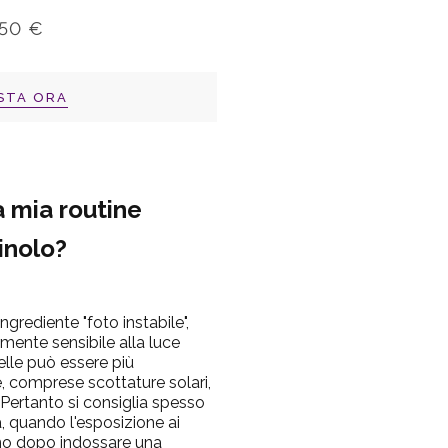
,50 €
STA ORA
a mia routine
tinolo?
ingrediente "foto instabile",
rmente sensibile alla luce
pelle può essere più
e, comprese scottature solari,
Pertanto si consiglia spesso
era, quando l'esposizione ai
iorno dopo indossare una