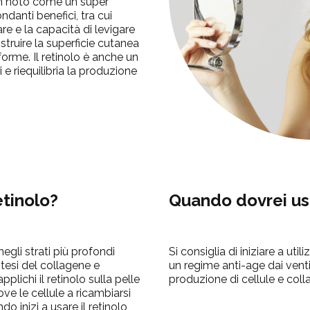
ben noto come un super
ndanti benefici, tra cui
re e la capacità di levigare
costruire la superficie cutanea
forme. Il retinolo è anche un
ri e riequilibria la produzione
etinolo?
Quando dovrei usa
egli strati più profondi
Si consiglia di iniziare a util
ntesi del collagene e
un regime anti-age dai venti
plichi il retinolo sulla pelle
produzione di cellule e colla
ove le cellule a ricambiarsi
o inizi a usare il retinolo