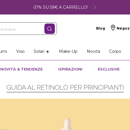
-31% SU 59€ A CARRELLO!
Blog
Negoz
umi
Viso
Solari ☀️
Make-Up
Novità
Corpo
NOVITÀ & TENDENZE
ISPIRAZIONI
ESCLUSIVE
GUIDA AL RETINOLO PER PRINCIPIANTI