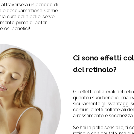
e attraverserà un periodo di
to e desquamazione. Come
 la cura della pelle, serve
amento prima di poter
erosi benefici!
Ci sono effetti col
del retinolo?
Gli effetti collaterali del re
quanto i suoi benefici, ma i
sicuramente gli svantaggi s
comuni effetti collaterali del
arrossamento e secchezza d
Se hai la pelle sensibile, ti 
retinolo con cautela, ma qu