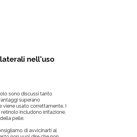
laterali nell'uso
tinolo sono discussi tanto
 vantaggi superano
e viene usato correttamente. I
 retinolo includono irritazione,
ella pelle.
consigliamo di avvicinarti al
esto non vuol dire che non