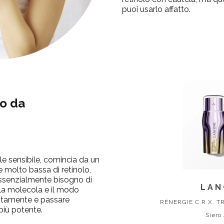
puoi usarlo affatto.
lo da
lle sensibile, comincia da un
 molto bassa di retinolo,
 essenzialmente bisogno di
LAN
 la molecola e il modo
lentamente e passare
RÉNERGIE C.R.X. T
iù potente.
Siero