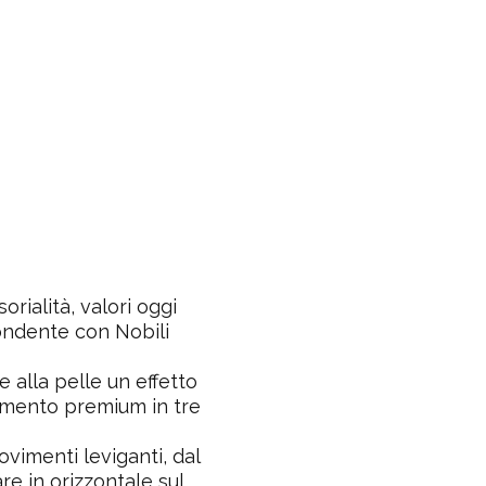
ialità, valori oggi
ondente con Nobili
e alla pelle un effetto
tamento premium in tre
vimenti leviganti, dal
re in orizzontale sul