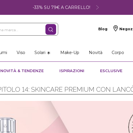
-33% SU 79€ A CARRELLO!
Blog
Negoz
umi
Viso
Solari ☀️
Make-Up
Novità
Corpo
NOVITÀ & TENDENZE
ISPIRAZIONI
ESCLUSIVE
ITOLO 14: SKINCARE PREMIUM CON LAN