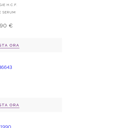
IE H.C.F.
E SERUM
,90 €
STA ORA
STA ORA