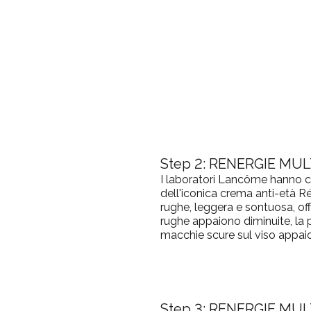
Step 2:
RENERGIE MUL
I laboratori Lancôme hanno c
dell'iconica crema anti-età R
rughe, leggera e sontuosa, offre
rughe appaiono diminuite, la 
macchie scure sul viso appaio
Step 3: RENERGIE MUL