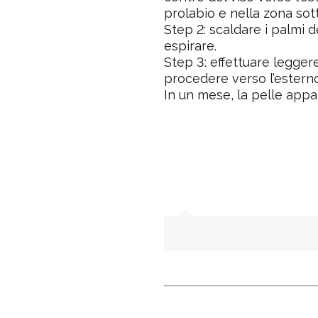
prolabio e nella zona sot
Step 2
: scaldare i palmi 
espirare.
Step 3
: effettuare legger
procedere verso l’esterno
In un mese, la pelle appa