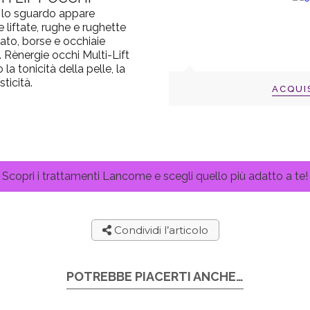
i lo sguardo appare
 liftate, rughe e rughette
cato, borse e occhiaie
 Rènergie occhi Multi-Lift
a tonicità della pelle, la
ticità.
ACQUI
Scopri i trattamenti Lancome e scegli quello più adatto a te!
Condividi l’articolo
POTREBBE PIACERTI ANCHE…