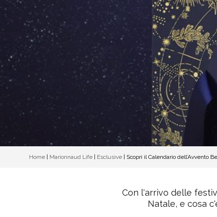
Home
|
Marionnaud Life
|
Esclusive
|
Scopri il Calendario dell’Avvento 
Con l'arrivo delle festi
Natale, e cosa c