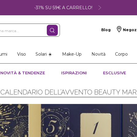
-31% SU 59€ A CARRELLO!
Blog
Negoz
umi
Viso
Solari ☀️
Make-Up
Novità
Corpo
NOVITÀ & TENDENZE
ISPIRAZIONI
ESCLUSIVE
L CALENDARIO DELL’AVVENTO BEAUTY MA