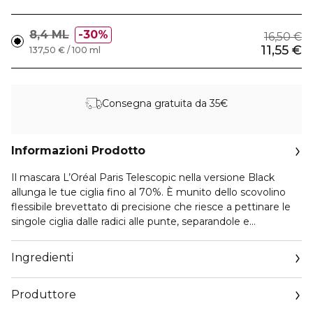
8,4 ML
30%
16,50 €
11,55 €
137,50 € / 100 ml
Consegna gratuita da 35€
Informazioni Prodotto
Il mascara L’Oréal Paris Telescopic nella versione Black
allunga le tue ciglia fino al 70%. È munito dello scovolino
flessibile brevettato di precisione che riesce a pettinare le
singole ciglia dalle radici alle punte, separandole e
allungandole visibilmente senza creare grumi.
Ingredienti
Contenuto: 1x L'Oréal Paris Telescopic Colore: Nero
Produttore