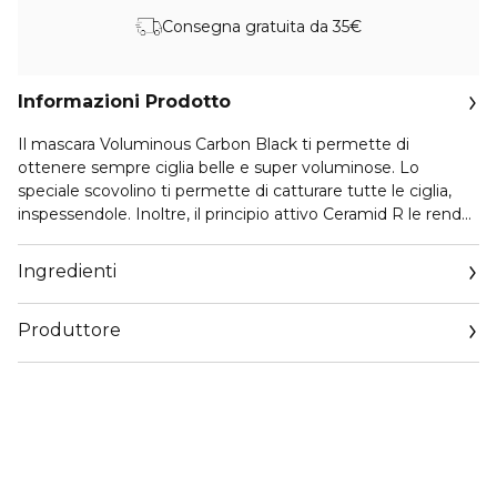
Consegna gratuita da 35€
Informazioni Prodotto
Il mascara Voluminous Carbon Black ti permette di
ottenere sempre ciglia belle e super voluminose. Lo
speciale scovolino ti permette di catturare tutte le ciglia,
inspessendole. Inoltre, il principio attivo Ceramid R le rende
anche più forti.
Ingredienti
Produttore
Email
servizioconsumatorikerastase.corpit@loreal.com