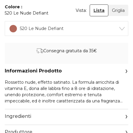
Colore
Vista:
Lista
Griglia
520 Le Nude Defiant
520 Le Nude Defiant
Consegna gratuita da 35€
Informazioni Prodotto
Rossetto nude, effetto satinato. La formula arricchita di
vitamina E, dona alle labbra fino a 8 ore di idratazione,
unendo protezione, comfort estremo e tenuta
impeccabile, ed è inoltre caratterizzata da una fragranza
unica ed indimenticabile dalle note di violetta, gelsomino e
iris che esprimono l’allure parigino. Per labbra naturali e
Ingredienti
idratate dal look audace e radioso.
Produttore