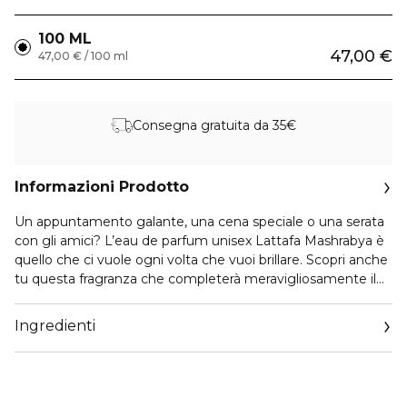
100 ML
47,00 €
47,00 € / 100 ml
Consegna gratuita da 35€
Informazioni Prodotto
Un appuntamento galante, una cena speciale o una serata
con gli amici? L’eau de parfum unisex Lattafa Mashrabya è
quello che ci vuole ogni volta che vuoi brillare. Scopri anche
tu questa fragranza che completerà meravigliosamente il
tuo carisma unico.
Note Olfattive:
Ingredienti
Testa: pepe rosa
Cuore: cannella, tabacco, datteri
Fondo: oud, caramello, vaniglia, patchouli