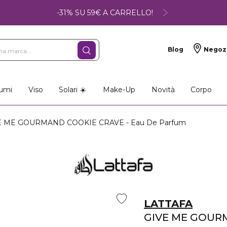
-31% SU 59€ A CARRELLO!
Blog
Negoz
umi
Viso
Solari ☀️
Make-Up
Novità
Corpo
 ME GOURMAND COOKIE CRAVE - Eau De Parfum
LATTAFA
GIVE ME GOUR