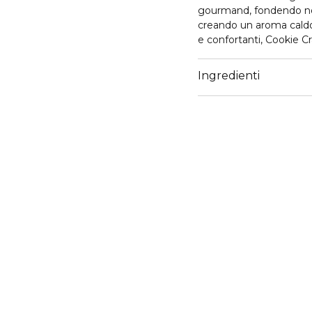
gourmand, fondendo note
creando un aroma caldo 
e confortanti, Cookie C
equilibrata, accogliente
quotidiano, esalta la t
Ingredienti
raffinato.