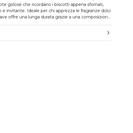
 golose che ricordano i biscotti appena sfornati,
e invitante. Ideale per chi apprezza le fragranze dolci
rave offre una lunga durata grazie a una composizione
 e sofisticata al tempo stesso. Perfetto per l'uso
ua presenza con una dolcezza delicata e un tocco