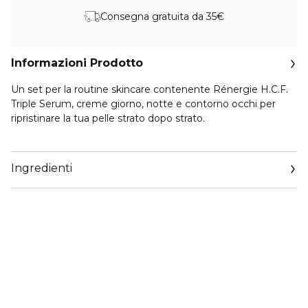
Consegna gratuita da 35€
Informazioni Prodotto
Un set per la routine skincare contenente Rénergie H.C.F.
Triple Serum, creme giorno, notte e contorno occhi per
ripristinare la tua pelle strato dopo strato.
RIPRISTINA LA TUA PELLE STRATO DOPO STRATO.
Scopri una pelle rimpolpata, liftata, più soda e uniforme, con
Ingredienti
rughe e occhiaie ridotte grazie a questa routine skincare.
STEP 1: Rénergie H.C.F. Triple Serum 50ml Rénergie H.C.F.
Triple Serum è un'innovazione rivoluzionaria che segna una
nuova era per la skincare ad alte prestazioni di Lancôme.
Con il suo esclusivo packaging a tripla camera e la
magistrale combinazione di ingredienti, questo
rivoluzionario siero anti-età raggiunge il perfetto equilibrio
tra un'elevata efficacia e un'esperienza delicata e curativa
per la pelle. È il primo siero a tripla dose del suo genere sul