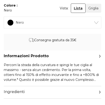
Colore
Vista:
Lista
Griglia
Nero
Nero
Consegna gratuita da 35€
Informazioni Prodotto
Percorri la strada della curvatura e spingi le tue ciglia al
massimo - senza alcun cedimento. Per la prima volta,
ottieni fino al 150% di effetto incurvante e fino a +800% di
volume.* Questo è possibile grazie al nuovo Complesso
Curvatura ad Azione Rapida, che offre una tenuta fino a 30
ore.** Il nostro innovativo scovolino a spirale a 40°, con 2
Ingredienti
micro-serbatoi, riveste ogni singola ciglia per un volume e
una curvatura eccezionali. Perfetto per vivere la tua
giornata a tutta velocità senza mai voltarti indietro. Il nuovo