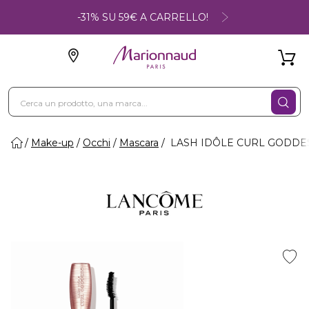
-31% SU 59€ A CARRELLO!
Make-up
Occhi
Mascara
LASH IDÔLE CURL GODDESS