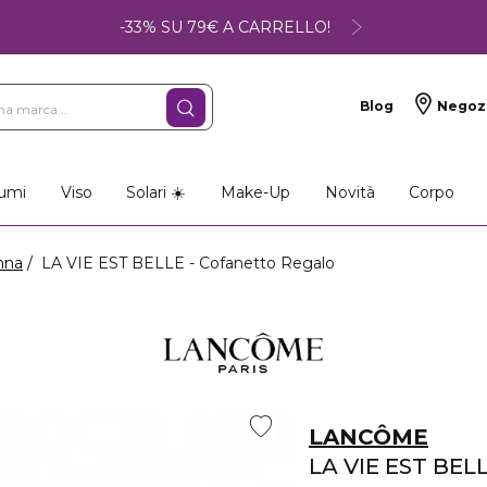
-33% SU 79€ A CARRELLO!
Blog
Negoz
umi
Viso
Solari ☀️
Make-Up
Novità
Corpo
nna
LA VIE EST BELLE - Cofanetto Regalo
LANCÔME
LA VIE EST BEL