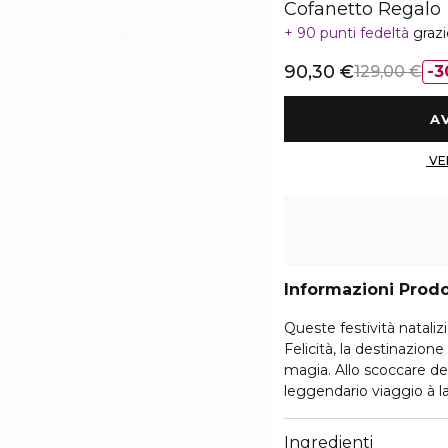
Cofanetto Regalo
90 punti fedeltà
graz
90,30 €
129,00 €
3
Informazioni Prod
Queste festività natalizi
Felicità, la destinazion
magia. Allo scoccare de
leggendario viaggio à la
un paesaggio incantevol
meraviglie, che celebra 
Ingredienti