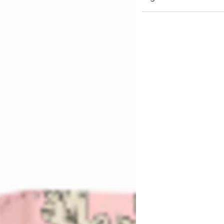
una speciale collezione 
francese Safia Ouares. O
risplendere per tutte l
BELLE EDP 50 ml - LA
BELLE BODY LOTION 