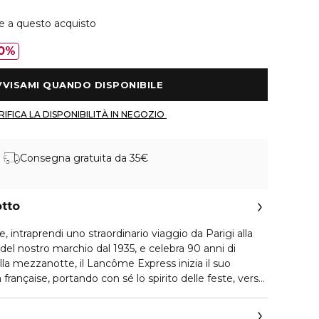
ie a questo acquisto
0%
 AVVISAMI QUANDO DISPONIBILE 
 VERIFICA LA DISPONIBILITÀ IN NEGOZIO 
Consegna gratuita da 35€
otto
e, intraprendi uno straordinario viaggio da Parigi alla
e del nostro marchio dal 1935, e celebra 90 anni di
lla mezzanotte, il Lancôme Express inizia il suo
 française, portando con sé lo spirito delle feste, verso
e: un festival di regali in un magico paese delle
il viaggio più indimenticabile dell'anno. Lancôme svela