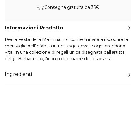
Consegna gratuita da 35€
Informazioni Prodotto
Per la Festa della Mamma, Lancôme ti invita a riscoprire la
meraviglia dell'infanzia in un luogo dove i sogni prendono
vita. In una collezione di regali unica disegnata dall'artista
belga Barbara Cox, l'iconico Domaine de la Rose si
trasforma in un Giardino dei Sogni dove i confini tra realtà e
immaginazione non esistono più. Ogni cofanetto regalo
Ingredienti
riecheggia lo spirito di questo giardino segreto, in attesa di
essere svelato. Celebriamo insieme con i tesori Lancôme,
creati per far sentire ogni madre veramente speciale. Il tuo
cofanetto regalo per la Festa della Mamma include:
La Vie est Belle L'Eau de Parfum 30ml
La Vie est Belle Body Lotion 50ml