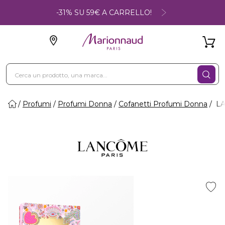
-31% SU 59€ A CARRELLO!
Profumi
Profumi Donna
Cofanetti Profumi Donna
LA