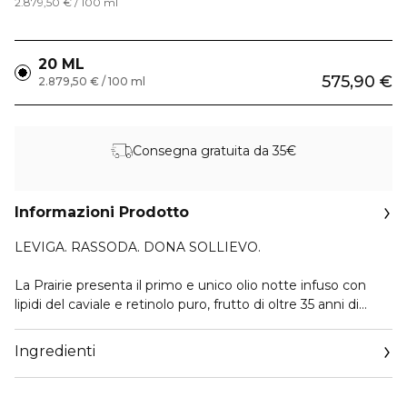
2.879,50 € / 100 ml
20 ML
575,90 €
2.879,50 € / 100 ml
Consegna gratuita da 35€
Informazioni Prodotto
LEVIGA. RASSODA. DONA SOLLIEVO.
La Prairie presenta il primo e unico olio notte infuso con
lipidi del caviale e retinolo puro, frutto di oltre 35 anni di
ricerca nella Scienza del caviale.
Ingredienti
Skin Caviar Nighttime Oil è arricchito con Exclusive Cellular
Complex e Caviar Retinol, che agiscono in armonia con il
naturale ritmo notturno della pelle per rivelare un aspetto