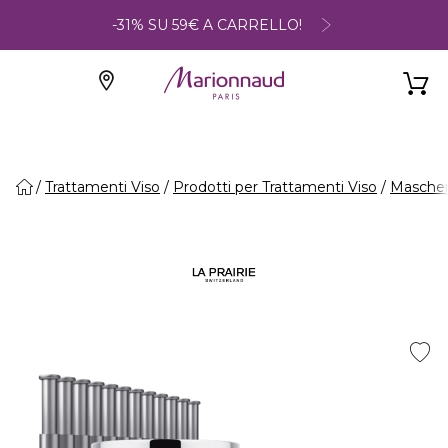
-31% SU 59€ A CARRELLO!
Trattamenti Viso
Prodotti per Trattamenti Viso
Maschere