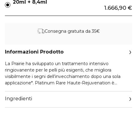
20ml + 8,4ml
1.666,90 €
Consegna gratuita da 35€
Informazioni Prodotto
La Prairie ha sviluppato un trattamento intensivo
ringiovanente per le pelli più esigenti, che migliora
visibilmente i segni dell’invecchiamento dopo una sola
applicazione*. Platinum Rare Haute-Rejuvenation è
studiata per offrire benefici che emulano gli effetti di
alcune delle procedure estetiche più richieste al giorno
Ingredienti
d’oggi in un trattamento cosmetico in due fasi. Utilizzando
la tecnologia brevettata a Macro-Infusione, questa potente
maschera anti-età ricarica istantaneamente la pelle,
donandole un aspetto più giovane, e ne riattiva il
ringiovanimento nel tempo. Ispirata dalla visionaria scienza
cellulare del dottor Paul Niehans, questo trattamento