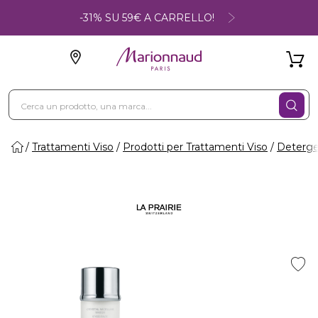
-31% SU 59€ A CARRELLO!
Trattamenti Viso
Prodotti per Trattamenti Viso
Deterge