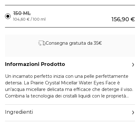
150 ML
156,90 €
104,60 € / 100 ml
Consegna gratuita da 35€
Informazioni Prodotto
Un incarnato perfetto inizia con una pelle perfettamente
detersa. La Prairie Crystal Micellar Water Eyes Face è
un'acqua micellare delicata ma efficace che deterge il viso.
Combina la tecnologia dei cristalli liquidi con le proprietà
dell'acqua dei ghiacciai svizzeri per donare una pelle
impeccabile. Il trucco e le impurità vengono rimossi,
Ingredienti
mentre un ricco mix di antiossidanti idrata e protegge. In
un solo gesto, la pelle è pulita, rinfrescata e lenita.
Applica Crystal Micellar Water Eyes Face su un dischetto di