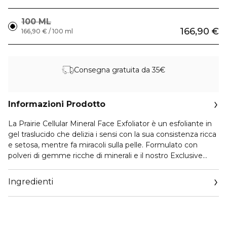
100 ML
166,90 €
166,90 € / 100 ml
Consegna gratuita da 35€
Informazioni Prodotto
La Prairie Cellular Mineral Face Exfoliator è un esfoliante in
gel traslucido che delizia i sensi con la sua consistenza ricca
e setosa, mentre fa miracoli sulla pelle. Formulato con
polveri di gemme ricche di minerali e il nostro Exclusive
Cellular Complex per benefici immediati e a lungo termine,
questo esfoliante leviga delicatamente e perfeziona la pelle
Ingredienti
rimuovendo le impurità che spengono l'incarnato.
Incorpora questo splendido esfoliante nella tua routine per
fare il salto di qualità nella cura della pelle. Prosegui con il