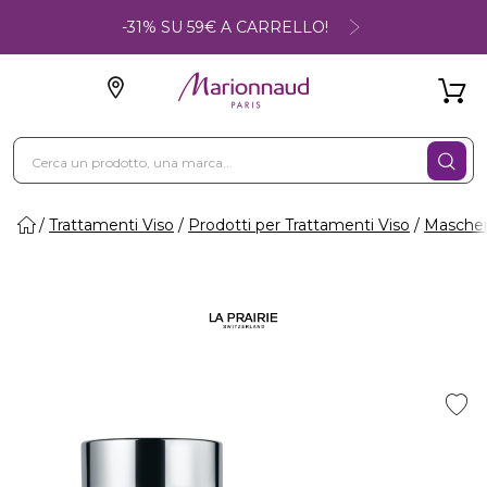
-31% SU 59€ A CARRELLO!
Trattamenti Viso
Prodotti per Trattamenti Viso
Maschere