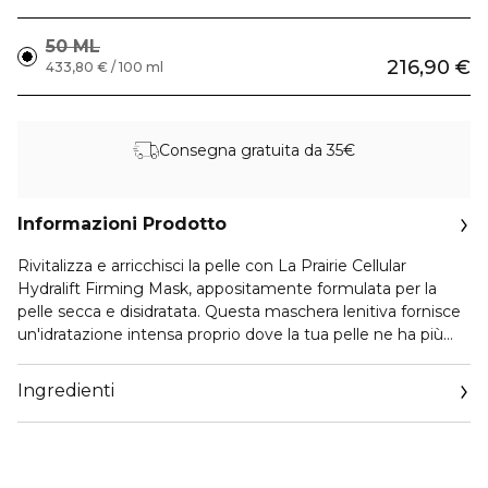
50 ML
216,90 €
433,80 € / 100 ml
Consegna gratuita da 35€
Informazioni Prodotto
Rivitalizza e arricchisci la pelle con La Prairie Cellular
Hydralift Firming Mask, appositamente formulata per la
pelle secca e disidratata. Questa maschera lenitiva fornisce
un'idratazione intensa proprio dove la tua pelle ne ha più
bisogno.
Ingredienti
Oltre alle proprietà idratanti, la maschera rassodante La
Prairie riduce al minimo il rossore, lenisce le irritazioni e
fornisce un effetto rassodante e volumizzante. Sperimenta
un sollievo immediato mentre la maschera rassodante