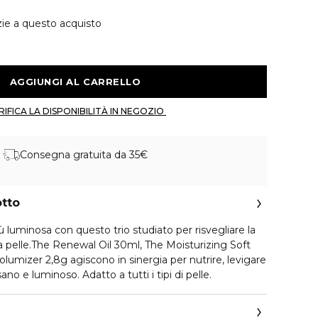
zie a questo acquisto
 AGGIUNGI AL CARRELLO 
 VERIFICA LA DISPONIBILITÀ IN NEGOZIO 
Consegna gratuita da 35€
otto
ù luminosa con questo trio studiato per risvegliare la
la pelle.The Renewal Oil 30ml, The Moisturizing Soft
lumizer 2,8g agiscono in sinergia per nutrire, levigare
ano e luminoso. Adatto a tutti i tipi di pelle.