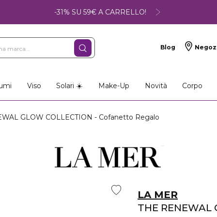
-31% SU 59€ A CARRELLO!
Blog
Negoz
umi
Viso
Solari ☀️
Make-Up
Novità
Corpo
WAL GLOW COLLECTION - Cofanetto Regalo
LA MER
THE RENEWAL 