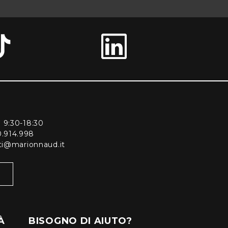
ì 9:30-18:30
0.914.998
enti@marionnaud.it
À
BISOGNO DI AIUTO?