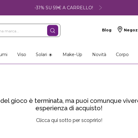
-31% SU 59€ A CARRELLO!
Blog
Negoz
umi
Viso
Solari ☀️
Make-Up
Novità
Corpo
del gioco è terminata, ma puoi comunque vivere
esperienza di acquisto!
Clicca qui sotto per scoprirlo!