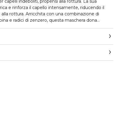
 capelli indeboliti, propensi alla rottura. La sua
rica e rinforza il capello intensamente, riducendo il
 alla rottura. Arricchita con una combinazione di
 alpina e radici di zenzero, questa maschera dona
tificando le zone danneggiate della fibra. La potente
rattanti rende il capello facile da acconciare,
trimento. Il capello è intensamente fortificato,
astase.corpit@loreal.com