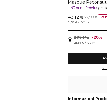
Masque Reconstit
43 punti fedeltà
grazi
43,12 €
53,90 €
20
21,56 € / 100 ml
200 ML
20%
21,56 € / 100 ml
Informazioni Prod