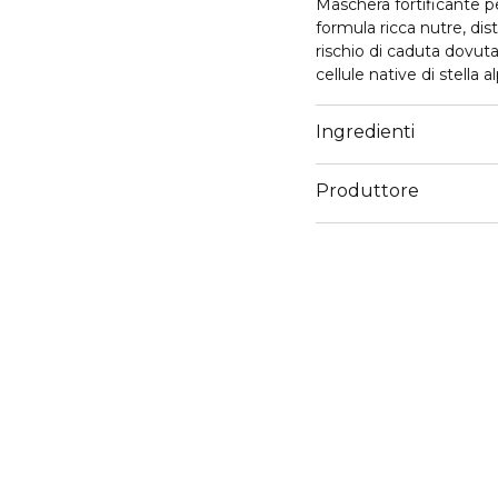
Maschera fortificante per
formula ricca nutre, dist
rischio di caduta dovuta
cellule native di stella
pienezza al capello, for
combinazione di agenti t
Ingredienti
donando morbidezza e nu
morbido e brillante.
Produttore
Email
servizioconsumatoriker