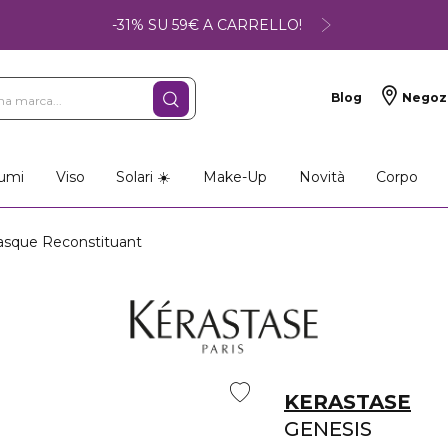
-31% SU 59€ A CARRELLO!
Blog
Negoz
umi
Viso
Solari ☀️
Make-Up
Novità
Corpo
sque Reconstituant
KERASTASE
GENESIS