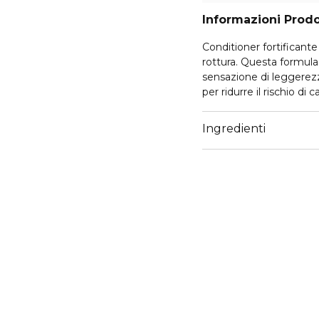
Informazioni Prod
Conditioner fortificante
rottura. Questa formula
sensazione di leggerezza
per ridurre il rischio di
combinazione di cellule n
rinforza e ammorbidisc
Ingredienti
intensa senza appesantire 