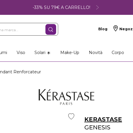
-33% SU 79€ A CARRELLO!
Blog
Negoz
umi
Viso
Solari ☀️
Make-Up
Novità
Corpo
ndant Renforcateur
KERASTASE
GENESIS