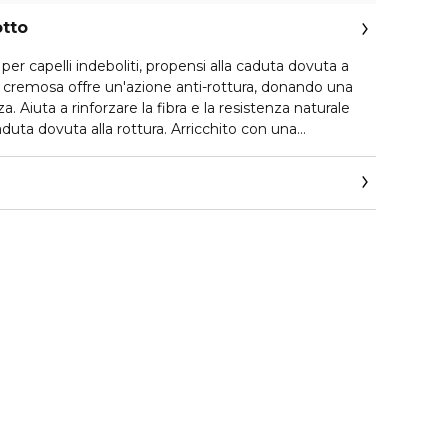
otto
 per capelli indeboliti, propensi alla caduta dovuta a
 cremosa offre un'azione anti-rottura, donando una
. Aiuta a rinforzare la fibra e la resistenza naturale
 caduta dovuta alla rottura. Arricchito con una
ative di stella alpina e radici di zenzero, alleggerisce,
e immediatamente la fibra, donando una nutrizione
il capello. I capelli sono uniformi, brillanti e forti.