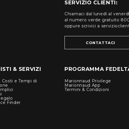
SERVIZIO CLIENTI:
Chiamaci dal lunedì al venerd
al numero verde gratuito 80
oppure scrivici a serviziocli
CONTATTACI
STI & SERVIZI
PROGRAMMA FEDELT
 Costi e Tempi di
Marionnaud Privilege
ione
Marionnaud App
mplici
Termini & Condizioni
i
Regalo
nce Finder