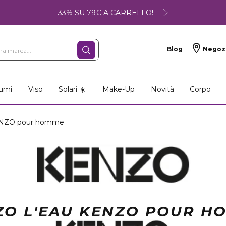
-33% SU 79€ A CARRELLO!
Blog
Negoz
umi
Viso
Solari ☀️
Make-Up
Novità
Corpo
NZO pour homme
ZO L'EAU KENZO POUR H