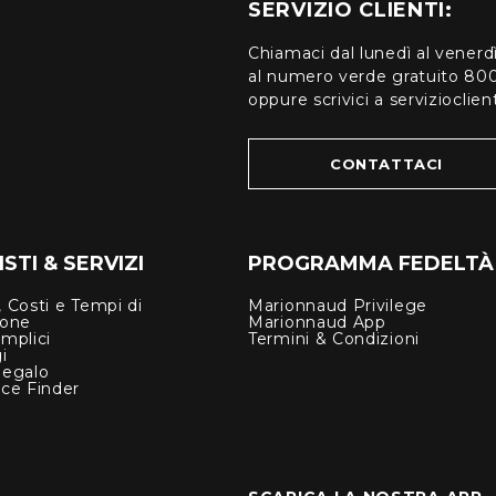
SERVIZIO CLIENTI:
Chiamaci dal lunedì al venerd
al numero verde gratuito 80
oppure scrivici a serviziocli
CONTATTACI
STI & SERVIZI
PROGRAMMA FEDELTÀ
 Costi e Tempi di
Marionnaud Privilege
ione
Marionnaud App
mplici
Termini & Condizioni
i
Regalo
nce Finder