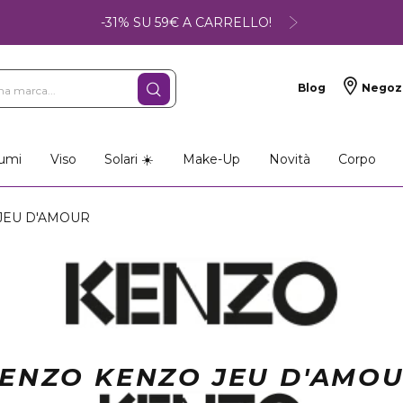
-31% SU 59€ A CARRELLO!
Blog
Negoz
so
Make-up
Profumi
umi
Viso
Solari ☀️
Make-Up
Novità
Corpo
JEU D'AMOUR
ENZO KENZO JEU D'AMO