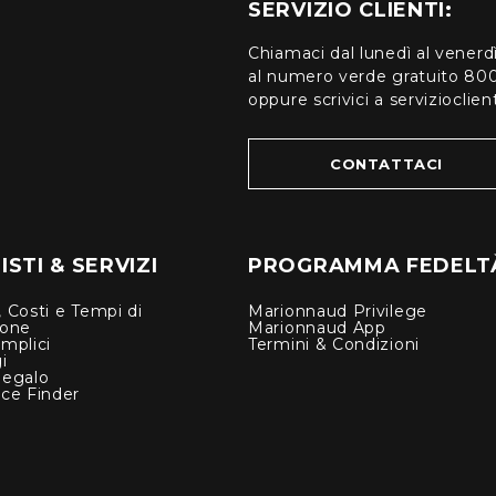
SERVIZIO CLIENTI:
Chiamaci dal lunedì al venerd
al numero verde gratuito 80
oppure scrivici a serviziocli
CONTATTACI
STI & SERVIZI
PROGRAMMA FEDELT
 Costi e Tempi di
Marionnaud Privilege
ione
Marionnaud App
mplici
Termini & Condizioni
i
Regalo
nce Finder