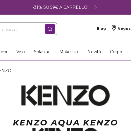
-31% SU 59€ A CARRELLO!
Blog
Negoz
umi
Viso
Solari ☀️
Make-Up
Novità
Corpo
ENZO
KENZO AQUA KENZO