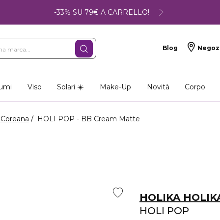
-33% SU 79€ A CARRELLO!
Blog
Negoz
umi
Viso
Solari ☀️
Make-Up
Novità
Corpo
 Coreana
HOLI POP - BB Cream Matte
HOLIKA HOLIK
HOLI POP