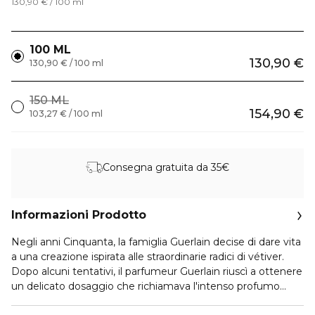
130,90 € / 100 ml
100 ML
130,90 €
130,90 € / 100 ml
150 ML
154,90 €
103,27 € / 100 ml
Consegna gratuita da 35€
Informazioni Prodotto
Negli anni Cinquanta, la famiglia Guerlain decise di dare vita
a una creazione ispirata alle straordinarie radici di vétiver.
Dopo alcuni tentativi, il parfumeur Guerlain riuscì a ottenere
un delicato dosaggio che richiamava l'intenso profumo
sprigionato dalla terra alle prime luci dell'alba. Questa