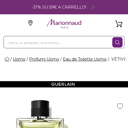
-31% SU 59€ A CARRELLO!
Uomo
Profumi Uomo
Eau de Toilette Uomo
VÉTIVER 