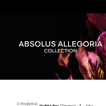
0 Prodotti visualizzati
0 Prodotto/i
Ordina Per
Rilevanza
Filtra