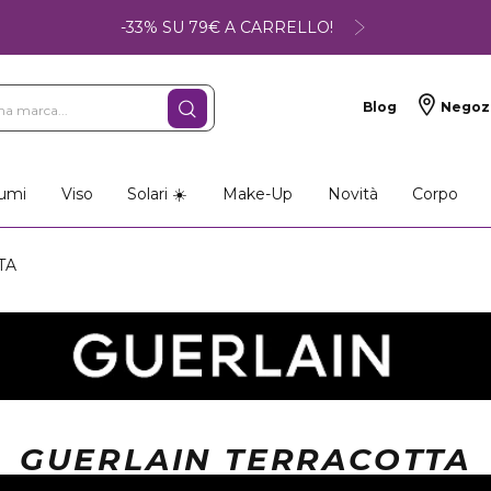
-33% SU 79€ A CARRELLO!
Blog
Negoz
umi
Viso
Solari ☀️
Make-Up
Novità
Corpo
TA
GUERLAIN TERRACOTTA