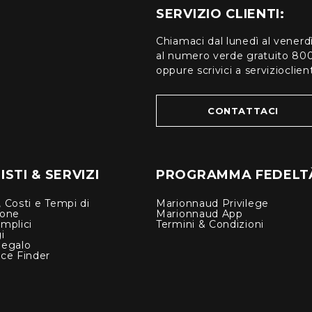
SERVIZIO CLIENTI:
Chiamaci dal lunedì al venerd
al numero verde gratuito 80
oppure scrivici a serviziocli
CONTATTACI
STI & SERVIZI
PROGRAMMA FEDELT
 Costi e Tempi di
Marionnaud Privilege
ione
Marionnaud App
mplici
Termini & Condizioni
i
Regalo
nce Finder