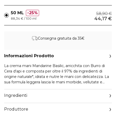
50 ML
25%
58,90 €
44,17 €
88,34 € / 100 ml
Consegna gratuita da 35€
Informazioni Prodotto
La crema mani Mandarine Basilic, arricchita con Burro di
Cera d'api e composta per oltre il 97% da ingredienti di
origine naturale*, idrata e nutre le mani con delicatezza. La
sua formula leggera lascia le mani morbide, vellutate e
delicatamente profumate, grazie alle note floreali, frizzanti
e acidule di Mandarine Basilic.
Ingredienti
*Conforme alla normativa ISO 16128, il calcolo comprende
Produttore
l’acqua.