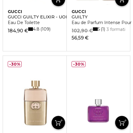
GUCCI
GUCCI
GUCCI GUILTY ELIXIR - UOMO
GUILTY
Eau De Toilette
Eau de Parfum Intense Pou
4.8
5
109
1
3 formati
184,90 €
102,90 €
56,59 €
30%
30%