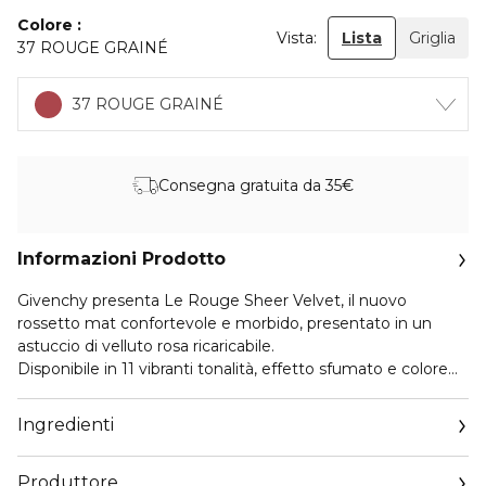
Colore
Vista:
Lista
Griglia
37 ROUGE GRAINÉ
37 ROUGE GRAINÉ
Consegna gratuita da 35€
Informazioni Prodotto
Givenchy presenta Le Rouge Sheer Velvet, il nuovo
rossetto mat confortevole e morbido, presentato in un
astuccio di velluto rosa ricaricabile.
Disponibile in 11 vibranti tonalità, effetto sfumato e colore
vibrante combinato ad un'alta tenuta e idratazione.
Ingredienti
La texture sensoriale e leggera assicura un'applicazione
estremamente fluida. Con burro di mango, ricco di vitamina
Produttore
E, questo rossetto avvolge istantaneamente le labbra in un