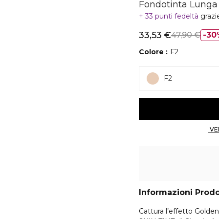
Fondotinta Lunga
33 punti fedeltà
grazi
33,53 €
47,90 €
30
Colore
F2
F2
Informazioni Prod
Cattura l’effetto Golde