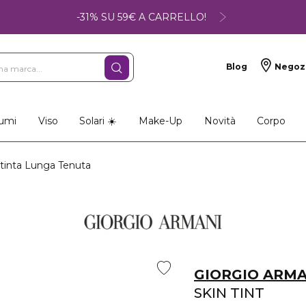
-31% SU 59€ A CARRELLO!
Blog
Negoz
umi
Viso
Solari ☀️
Make-Up
Novità
Corpo
tinta Lunga Tenuta
GIORGIO ARMA
SKIN TINT