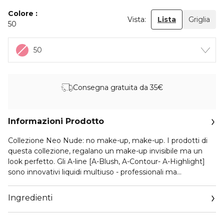
Colore
Vista:
Lista
Griglia
50
50
Consegna gratuita da 35€
Informazioni Prodotto
Collezione Neo Nude: no make-up, make-up. I prodotti di
questa collezione, regalano un make-up invisibile ma un
look perfetto. Gli A-line [A-Blush, A-Contour- A-Highlight]
sono innovativi liquidi multiuso - professionali ma
semplicissimi da applicare. A-Blush è il nuovo blush liquido
Giorgio Armani Beauty. Texture liquida, applicatore ad alta
Ingredienti
precisione per un risultato perfetto a lunga durata.
Disponibile in 5 shades per regalare ad ogni incarnato luce