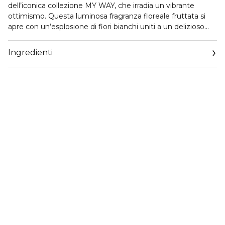
dell’iconica collezione MY WAY, che irradia un vibrante
ottimismo. Questa luminosa fragranza floreale fruttata si
apre con un’esplosione di fiori bianchi uniti a un delizioso
accordo di mango succoso. Nel cuore, la freschezza del
cocco cremoso incontra le note solari dell’essenza Ylang
Ingredienti
Ylang e la ricca raffinatezza della Tuberosa Assoluta.
La calda sensualità dell’infusione di Vaniglia Bourbon
premium è esaltata dall’abbraccio avvolgente del muschio
bianco, lasciando una scia irresistibile. L’energia vibrante e
fruttata di My Way Eau de Parfum Ylang è racchiusa in un
flacone gioiello dalle tonalità corallo, che sprigiona luce e
fascino.
GIORGIO ARMANI PARFUMS
14, RUE ROYALE 75008 PARIS
ServizioConsumatoriArmani.CORPIT@loreal.com