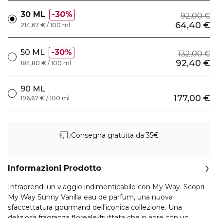
30 ML
30%
92,00 €
64,40 €
214,67 € / 100 ml
50 ML
30%
132,00 €
92,40 €
184,80 € / 100 ml
90 ML
177,00 €
196,67 € / 100 ml
Consegna gratuita da 35€
Informazioni Prodotto
Intraprendi un viaggio indimenticabile con My Way. Scopri
My Way Sunny Vanilla eau de parfum, una nuova
sfaccettatura gourmand dell'iconica collezione. Una
deliziosa fragranza floreale-fruttata che si apre con un