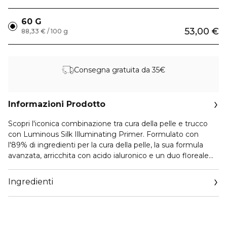
60 G
53,00 €
88,33 € / 100 g
Consegna gratuita da 35€
Informazioni Prodotto
Scopri l'iconica combinazione tra cura della pelle e trucco
con Luminous Silk Illuminating Primer. Formulato con
l'89% di ingredienti per la cura della pelle, la sua formula
avanzata, arricchita con acido ialuronico e un duo floreale
mediterraneo, affina i pori lasciando la pelle fresca e idratata
per 24 ore*. Giorno dopo giorno, la tua pelle è visibilmente
Ingredienti
migliorata, rivelando un incarnato più radioso e fresco.**
Questa formula a base di ingredienti per la cura della pelle è
arricchita con perle “Golden Hour” che si fondono con la
pelle. Queste perle uniche donano un effetto fresco,