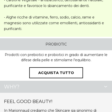
•
Carbone vegetale
- antibatterico, detossinante naturale,
purificante e favorisce lo sbiancamento dei denti.
•
Alghe
ricche di vitamine, ferro, sodio, calcio, rame e
magnesio sono utilizzate come emollienti, antiossidanti e
purificanti.
PROBIOTIC
Prodotti con prebiotici e probiotici in grado di aumentare le
difese della pelle e stimolarne l'equilibrio.
ACQUISTA TUTTO
WHY?
FEEL GOOD BEAUTY!
In
Marionnaud
crediamo che Skincare sia sinonimo di