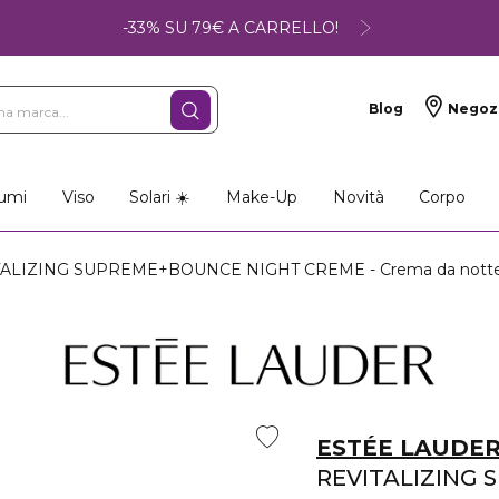
-33% SU 79€ A CARRELLO!
Blog
Negoz
umi
Viso
Solari ☀️
Make-Up
Novità
Corpo
ALIZING SUPREME+BOUNCE NIGHT CREME - Crema da nott
ESTÉE LAUDE
REVITALIZING