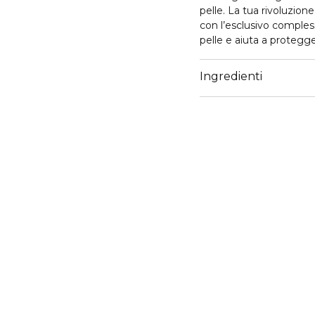
pelle. La tua rivoluzion
con l’esclusivo compless
pelle e aiuta a protegger
Migliora l’elasticità e il
Ingredienti
Idrata e rimpolpa la pel
soda, con rughe e linee 
Ogni sera, lasciati avvo
in profondità, passando 
sulla pelle.