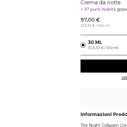
Crema da notte
97 punti fedeltà
grazi
97,00 €
323,33 € / 100 ml
30 ML
323,33 € / 100 ml
Informazioni Prod
The Night Collagen Creme