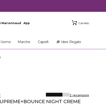
i Marionnaud
App
Carrello
Uomo
Marche
Capelli
🎁 Idee Regalo
e
R
2 recensioni
 SUPREME+BOUNCE NIGHT CREME