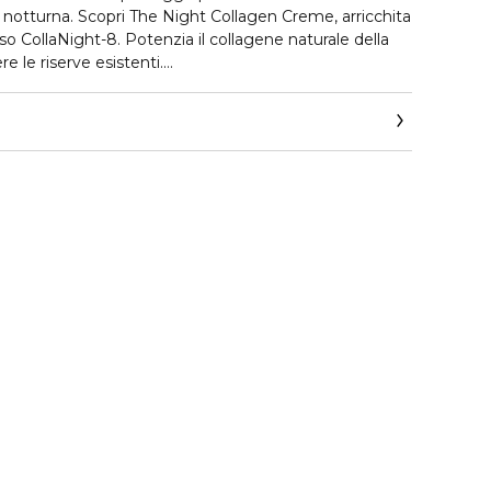
e notturna. Scopri The Night Collagen Creme, arricchita
o CollaNight-8. Potenzia il collagene naturale della
e le riserve esistenti.
 tono per una pelle dall’aspetto più sano e rivitalizzato.
le fino al mattino e oltre. Nel tempo, la pelle appare più
del collo visibilmente attenuate.
lgere dalla magia di una texture vellutata che penetra
da ricca e corposa al tatto a leggera e impalpabile