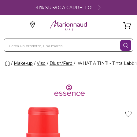
-31% SU 59€ A CARRELLO!
Make-up
Viso
Blush/Fard
WHAT A TINT! - Tinta Labbr