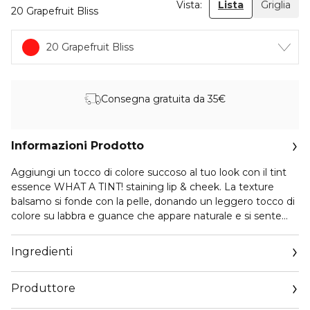
Vista:
Lista
Griglia
20 Grapefruit Bliss
20 Grapefruit Bliss
Consegna gratuita da 35€
Informazioni Prodotto
Aggiungi un tocco di colore succoso al tuo look con il tint
essence WHAT A TINT! staining lip & cheek. La texture
balsamo si fonde con la pelle, donando un leggero tocco di
colore su labbra e guance che appare naturale e si sente
ultra-leggero. Con il suo delizioso profumo fruttato e la
sensazione rinfrescante durante l’applicazione, è un piacere
Ingredienti
per tutti i sensi. Il pratico formato stick lo rende perfetto per
ritocchi veloci, donando un look fresco e naturalmente
Produttore
radioso con effetto stain in pochi secondi.