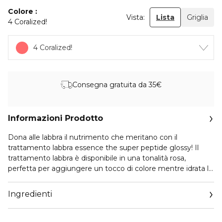
Colore
Vista:
Lista
Griglia
4 Coralized!
4 Coralized!
Consegna gratuita da 35€
Informazioni Prodotto
Dona alle labbra il nutrimento che meritano con il
trattamento labbra essence the super peptide glossy! Il
trattamento labbra è disponibile in una tonalità rosa,
perfetta per aggiungere un tocco di colore mentre idrata le
tue labbra. La texture lussuosa dona un aspetto
irresistibilmente lucido con un delicato accenno di colore.
Ingredienti
Arricchito con una potente miscela di peptidi, burro di karité
e vitamina E, questo trattamento per labbra idrata
profondamente ed è il nuovo must-have per labbra