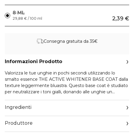
8 ML
2,39 €
29,88 € / 100 ml
Consegna gratuita da 35€
Informazioni Prodotto
Valorizza le tue unghie in pochi secondi utilizzando lo
smalto essence THE ACTIVE WHITENER BASE COAT dalla
texture leggermente bluastra. Questo base coat è studiato
per neutralizzare i toni gialli, donando alle unghie un
aspetto visibilmente più bianco e sano. Arricchita con
vitamina C, la formula dona un effetto fresco e pulito
Ingredienti
offrendo al contempo benefici protettivi. La sua texture
liscia garantisce un'applicazione senza sforzo e una finitura
Produttore
dall'aspetto naturale. Indipendentemente se usato da solo
o come base sotto il tuo smalto preferito, questo prodotto