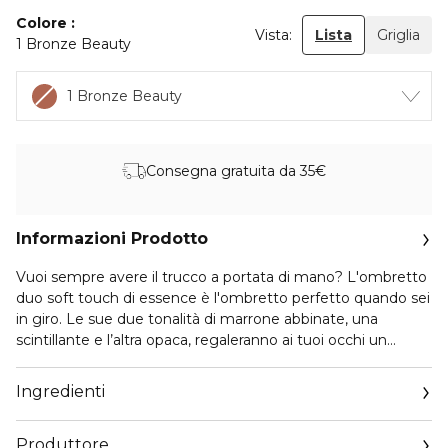
Colore
Vista:
Lista
Griglia
1 Bronze Beauty
1 Bronze Beauty
Consegna gratuita da 35€
Informazioni Prodotto
Vuoi sempre avere il trucco a portata di mano? L'ombretto
duo soft touch di essence è l'ombretto perfetto quando sei
in giro. Le sue due tonalità di marrone abbinate, una
scintillante e l’altra opaca, regaleranno ai tuoi occhi un
aspetto speciale.
L’ombretto crea un risultato perfetto e duraturo e, grazie
Ingredienti
alla sua texture morbida, ti permette di sfumare le due
tonalità molto facilmente!
Produttore