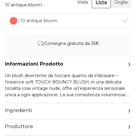
Vista:
Lista
Griglia
10 antique bloom
10 antique bloom
Consegna gratuita da 35€
Informazioni Prodotto
Un blush divertente da toccare quanto da indossare –
l’essence soft TOUCH BOUNCY BLUSH, in una delicata
tonalità rosa vintage nude, offre un’esperienza sensoriale
unica a ogni applicazione. La sua consistenza voluminosa e
cremosa risulta morbida al primo tocco, per poi trasformarsi
in una finish in polvere setoso una volta applicata. A lunga
Ingredienti
durata e altamente pigmentato, questo blush si fonde
magnificamente e ti consente di creare il colore proprio
Produttore
come preferisci: da morbido e naturale a audace e radioso.