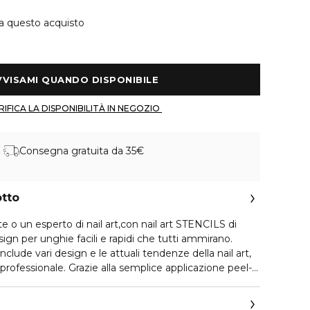
 a questo acquisto
 AVVISAMI QUANDO DISPONIBILE 
 VERIFICA LA DISPONIBILITÀ IN NEGOZIO 
Consegna gratuita da 35€
otto
te o un esperto di nail art,con nail art STENCILS di
ign per unghie facili e rapidi che tutti ammirano.
nclude vari design e le attuali tendenze della nail art,
professionale. Grazie alla semplice applicazione peel-
facile da usare e ti aiuta a creare look unici. A
gni smalto colorato con nail art STENCILS! di essence