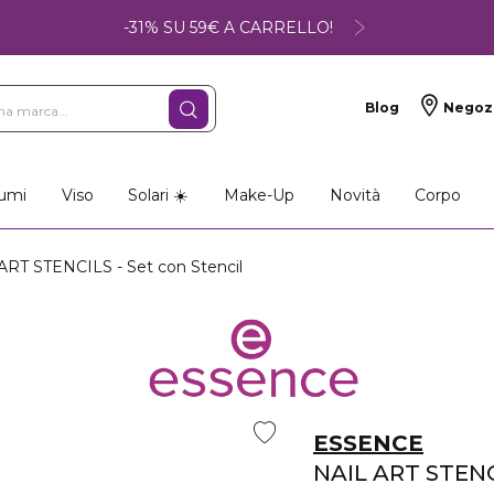
-31% SU 59€ A CARRELLO!
Blog
Negoz
umi
Viso
Solari ☀️
Make-Up
Novità
Corpo
RT STENCILS - Set con Stencil
ESSENCE
NAIL ART STEN