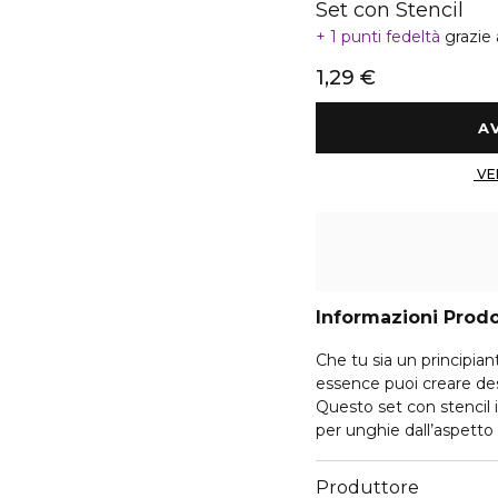
Set con Stencil
1 punti fedeltà
grazie
1,29 €
Informazioni Prod
Che tu sia un principian
essence puoi creare des
Questo set con stencil i
per unghie dall’aspetto 
and-stick, il prodotto è 
proposito: puoi usare o
Produttore