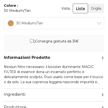
Colore
Vista:
Lista
Griglia
30 Medium/Tan
30 Medium/Tan
Consegna gratuita da 35€
Informazioni Prodotto
Nessun filtro necessario: il booster illuminante MAGIC
FILTER di essence dona un incarnato perfetto e
delicatamente scolpito. Puoi usarlo come base per il trucco
o da solo. La sua coprenza leggera nasconde impurità e
rossore. In questo modo, fornisci la base perfetta per creare
il tuo look preferito o provare le tendenze. Oppure puoi
Ingredienti
rimanere naturale e goderti la luminosità che il booster
illuminante MAGIC FILTER di essence dona alla tua pelle.
Produttore
Decidi cosa fare!