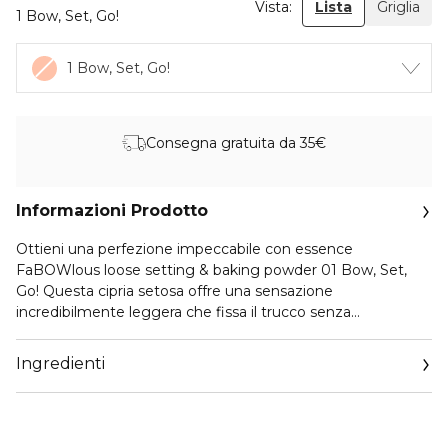
Vista:
Lista
Griglia
1 Bow, Set, Go!
1 Bow, Set, Go!
Consegna gratuita da 35€
Informazioni Prodotto
Ottieni una perfezione impeccabile con essence
FaBOWlous loose setting & baking powder 01 Bow, Set,
Go! Questa cipria setosa offre una sensazione
incredibilmente leggera che fissa il trucco senza
appesantirlo, rimanendo trasparente. L’applicatore per
polveri incluso con il suo adorabile design a forma di fiocco
Ingredienti
garantisce un risultato perfetto per tutte le tonalità di pelle,
offrendo un finish perfettamente opacizzato che dura nel
tempo. Che tu stia preparando il tuo make-up quotidiano o
ti stia preparando per un’occasione speciale, con questa