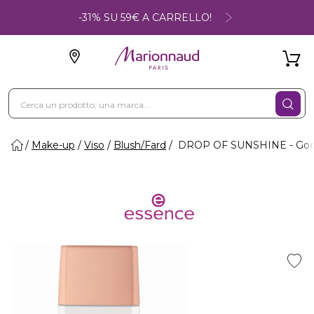
-31% SU 59€ A CARRELLO!
Make-up
Viso
Blush/Fard
DROP OF SUNSHINE - Gocce