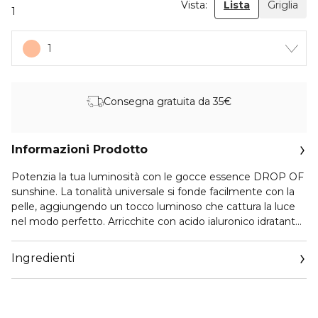
Vista:
Lista
Griglia
1
1
Consegna gratuita da 35€
Informazioni Prodotto
Potenzia la tua luminosità con le gocce essence DROP OF
sunshine. La tonalità universale si fonde facilmente con la
pelle, aggiungendo un tocco luminoso che cattura la luce
nel modo perfetto. Arricchite con acido ialuronico idratante
e niacinamide, le gocce aiutano a mantenere la pelle
morbida e idratata. Usale da sole per un effetto illuminante
Ingredienti
naturale o mescolale con la tua crema idratante, primer o
fondotinta per un glow all-over. Agita bene il flacone prima
dell’uso e goditi un risultato luminoso e splendente.