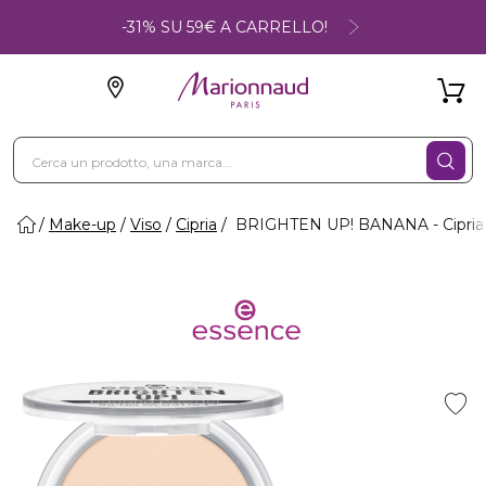
-31% SU 59€ A CARRELLO!
Make-up
Viso
Cipria
BRIGHTEN UP! BANANA - Cipria